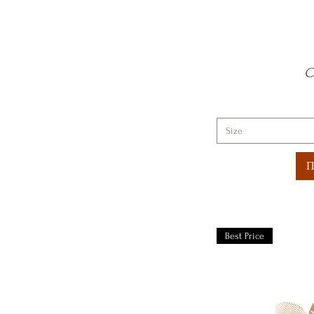
C
Size
Π
Best Price