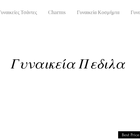
Γυναικείες Τσάντες
Charms
Γυναικεία Κοσμήμτα
Γυνα
Γυναικεία Πεδιλα
Best Price