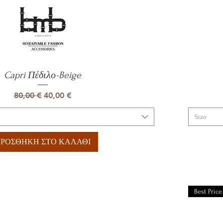
Capri Πέδιλο-Beige
Γρήγορη προβολή
Κανονική τιμή
Τιμή Έκπτωσης
80,00 €
40,00 €
Size
ΡΟΣΘΗΚΗ ΣΤΟ ΚΑΛΑΘΙ
Best Price