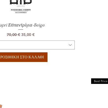
apri Εσπαντρίγια-Beige
Γρήγορη προβολή
Κανονική τιμή
Τιμή Έκπτωσης
70,00 €
35,00 €
ΡΟΣΘΗΚΗ ΣΤΟ ΚΑΛΑΘΙ
Best Price