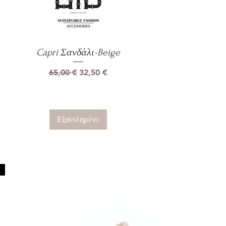
Capri Σανδάλι-Beige
Γρήγορη προβολή
Κανονική τιμή
Τιμή Έκπτωσης
65,00 €
32,50 €
Εξαντλημένο