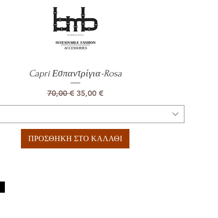
Capri Εσπαντρίγια-Rosa
Γρήγορη προβολή
Κανονική τιμή
Τιμή Έκπτωσης
70,00 €
35,00 €
ΠΡΟΣΘΗΚΗ ΣΤΟ ΚΑΛΑΘΙ