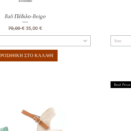
Bali Πέδιλο-Beige
Γρήγορη προβολή
Κανονική τιμή
Τιμή Έκπτωσης
70,00 €
35,00 €
Size
ΡΟΣΘΗΚΗ ΣΤΟ ΚΑΛΑΘΙ
Best Price