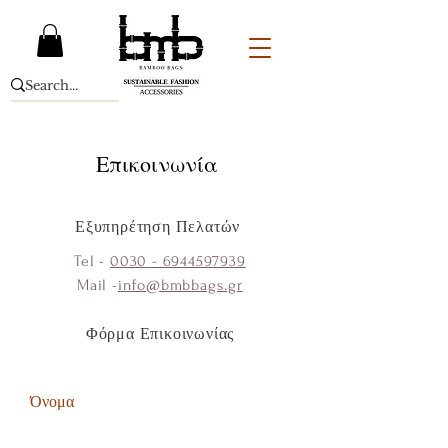
Επικοινωνία
Εξυπηρέτηση Πελατών
Tel -
0030 - 6944597939
Mail -
info@bmbbags.gr
Φόρμα Επικοινωνίας
Όνομα