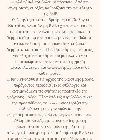
υψηλά ηθικά και βιώσιμα πρότυπα. Από την
αρχή, αυτές οι αξίες καθορίζουν την ταυτότητα
της BMB.
Υπό την ηγεσία της ιδρύτριας και βιολόγου
Κατερίνας Φροσύνη, η BMB έχει πρωτοπορήσει
σε καινοτόμες εναλλακτικές λύσεις, όπως το
δέρμα από μπαμπού, προσφέροντας μια βιώσιμη
αντικατάσταση του παραδοσιακού ζωικού
δέρματος και του PU. Η δέσμευση της εταιρείας
για ελαχιστοποίηση του περιβαλλοντικού
αποτυπώματος επεκτείνεται στη χρήση
ανακυκλωμένων και ανανεώσιμων πόρων σε
κάθε προϊόν.
Η BMB ακολουθεί τις αρχές της βιώσιμης μόδας,
παράγοντας περιορισμένες συλλογές και
αντιμαχόμενη τις σπάταλες πρακτικές της
γρήγορης μόδας. Πέρα από τις περιβαλλοντικές
της προσπάθειες, το brand υποστηρίζει την
ενδυνάμωση των γυναικών και την
επιχειρηματικότητα, καλωσορίζοντας πρόσφατα
άλλη μία βιολόγο με κοινό πάθος για τη
βιωσιμότητα στην ομάδα της. Αυτή η
συνεργασία υπογραμμίζει το όραμα της BMB για
την προώθηση της ισότητας των φύλων και της