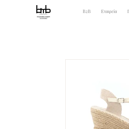
B2B
Εταιρεία