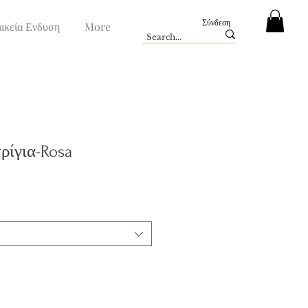
Σύνδεση
ικεία Ενδυση
More
ρίγια-Rosa
ή
πτωσης