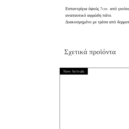
Εσπαντρίγια ύψούς 7cm από γιούτα
αναπαυτικό αφρώδη πάτο.
Διακοσμημένο με τρέσα από δερματ
Διαθέσιμο σε Rosa, Beige
Σχετικά προϊόντα
New Arrivals