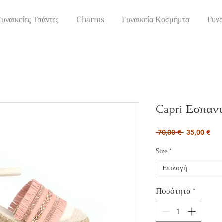
Γυναικείες Τσάντες
Charms
Γυναικεία Κοσμήμτα
Γυνα
Capri Εσπαντ
Κανονική
Τιμ
 70,00 € 
35,00 €
τιμή
Έκ
Size
*
Επιλογή
Ποσότητα
*