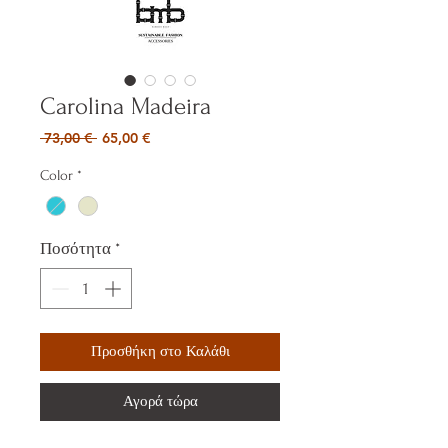
Carolina Madeira
Κανονική
Τιμή
 73,00 € 
65,00 €
τιμή
Έκπτωσης
Color
*
Ποσότητα
*
Προσθήκη στο Καλάθι
Αγορά τώρα