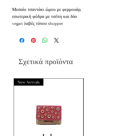
Μεσαίο τσαντάκι ώμου με φερμουάρ,
εσωτερική φόδρα με τσέπη και δύο
vegan λαβές τύπου shopper
διακοσμημένες με ασορτί φουλάρι.
Διαθέτει εντυπωσική κροσέ
δισκόσμηση με κοχύλια και χρυσές
λεπτομέρειες
Διαστάσεις
45*13*22cm περίπου.
Σχετικά προϊόντα
Διαθέσιμο σε Jade , Beige
New Arrivals
New Arrivals