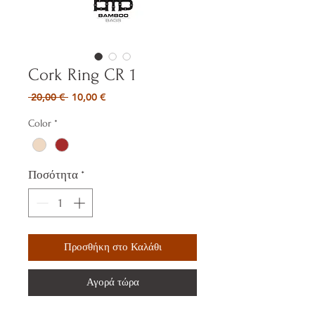
Cork Ring CR 1
Κανονική
Τιμή
 20,00 € 
10,00 €
τιμή
Έκπτωσης
Color
*
Ποσότητα
*
Προσθήκη στο Καλάθι
Αγορά τώρα