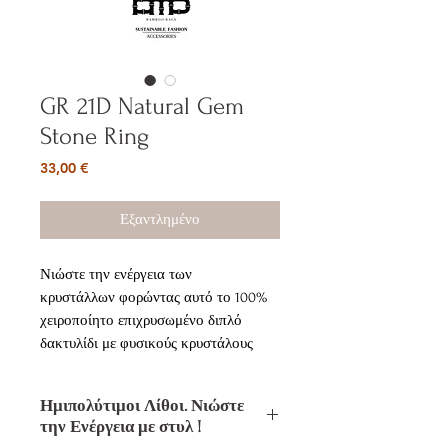
GR 21D Natural Gem
Stone Ring
Τιμή
33,00 €
Εξαντλημένο
Νιώστε την ενέργεια των
κρυστάλλων φορώντας αυτό το 100%
χειροποίητο επιχρυσωμένο διπλό
δακτυλίδι με φυσικούς κρυστάλους
Χαλαζία (Druzy Quartz)
Ημιπολύτιμοι Λίθοι. Νιώστε
Μέγεθος δακτυλιδιού : Ρυθμιζόμενο
την Ενέργεια με στυλ !
Πολύτιμος λίθος: Druzy Quartz