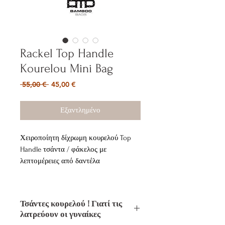
Rackel Top Handle
Kourelou Mini Bag
Κανονική
Τιμή
 55,00 € 
45,00 €
τιμή
Έκπτωσης
Εξαντλημένο
Χειροποίητη δίχρωμη κουρελού Top
Handle τσάντα / φάκελος με
λεπτομέρειες από δαντέλα
Η κουρελού είναι ένα μικρό υφαντό
χαλί από ανακυκλωμένες λωρίδες
Τσάντες κουρελού ! Γιατί τις
βαμβακερών υφασμάτων το οποίο
λατρεύουν οι γυναίκες
όμως μεταμορφώνεται σε μία super