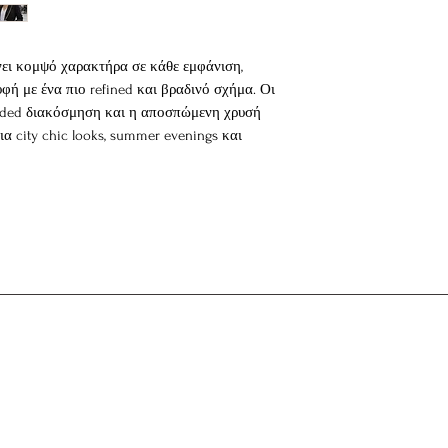
Jacquard Clutch Bag 
νει κομψό χαρακτήρα σε κάθε εμφάνιση,
φή με ένα πιο refined και βραδινό σχήμα. Οι
eaded διακόσμηση και η αποσπώμενη χρυσή
α city chic looks, summer evenings και
ch bag
ε φερμουάρ και εσωτερική θήκη
ου
η και fringed details
δημιουργείται στο χέρι από carefully selected
εις στην υφή ή την απόχρωση είναι μέρος της
κομμάτι που χρειάζεται απαλή φροντίδα.