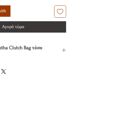
άθι
Αγορά τώρα
ntha Clutch Bag τόσο
Clutch Bag ξεχωρίζει για τον κομψό
αισθητικής και evening χαρακτήρα.
ε την ανάγλυφη υφή, οι 3D
ρειες και η beaded διακόσμηση
ίτερο αποτέλεσμα που τραβάει το
ται υπερβολικό.
αλυσίδα ώμου προσφέρει ευελιξία
σωτερικό της με επένδυση, φερμουάρ
ρακτική για τις απαραίτητες
ρας ή της βραδιάς. Κάθε κομμάτι
έρι, κάνοντας κάθε Samantha