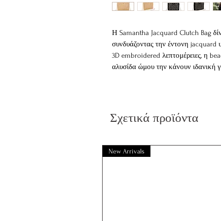
Η Samantha Jacquard Clutch Bag δί
συνδυάζοντας την έντονη jacquard υ
3D embroidered λεπτομέρειες, η b
αλυσίδα ώμου την κάνουν ιδανική γι
ιδιαίτερες περιστάσεις.
100% χειροποίητη jacquard clut
Εσωτερική επένδυση, κλείσιμο μ
Σχετικά προϊόντα
Αποσπώμενη χρυσή αλυσίδα ώμ
3D embroidery, beaded διακόσμησ
Διαθέσιμη σε Natural και Black
New Arrivals
Διαστάσεις: 32 x 22 x 6.5 cm
Κάθε Samantha Jacquard Clutch Bag 
υλικά, γι αυτό μικρές διαφοροποιήσ
μοναδικότητάς της. Ένα ξεχωριστό 