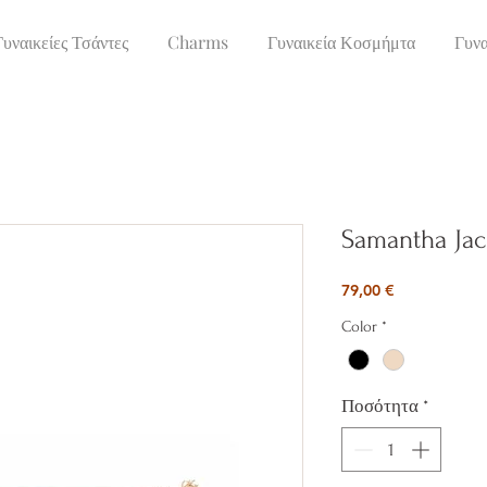
Γυναικείες Τσάντες
Charms
Γυναικεία Κοσμήμτα
Γυνα
Samantha Jac
Τιμή
79,00 €
Color
*
Ποσότητα
*