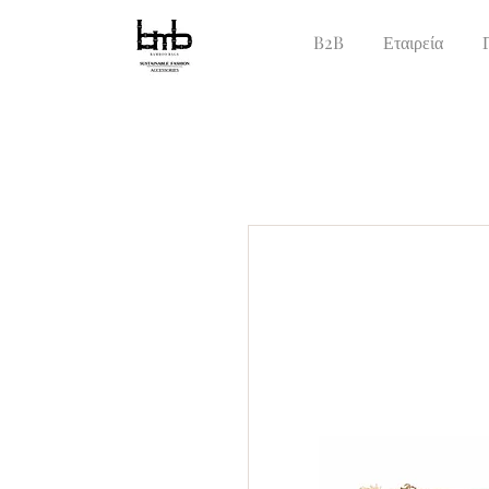
B2B
Εταιρεία