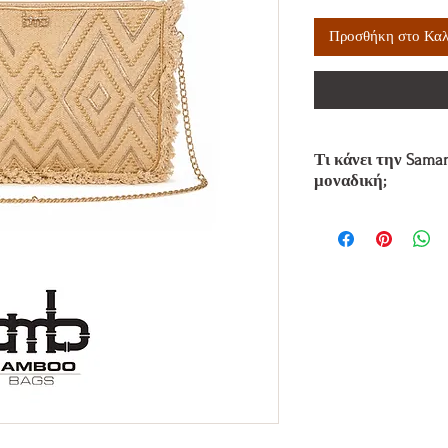
Προσθήκη στο Καλ
Τι κάνει την Sama
μοναδική;
Η Samantha Jacquard 
συνδυασμό statement 
Το jacquard ύφασμα μ
embroidered λεπτομέ
δημιουργούν ένα ιδια
βλέμμα χωρίς να γίνε
Η αποσπώμενη χρυσή 
στο styling, ενώ το ε
και θήκη την κάνει π
λεπτομέρειες της ημέ
ολοκληρώνεται στο χ