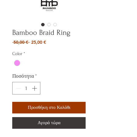
Bamboo Braid Ring
Κανονική
Τιμή
 50,00 € 
25,00 €
τιμή
Έκπτωσης
Color
*
Ποσότητα
*
Προσθήκη στο Καλάθι
Αγορά τώρα