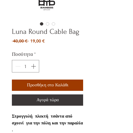
Luna Round Cable Bag
Κανονική
Τιμή
 40,00 € 
19,00 €
τιμή
Έκπτωσης
Ποσότητα
*
Προσθήκη στο Καλάθι
Αγορά τώρα
Στρογγυλή πλεκτή τσάντα από
σχοινί για την πόλη και την παραλία
.