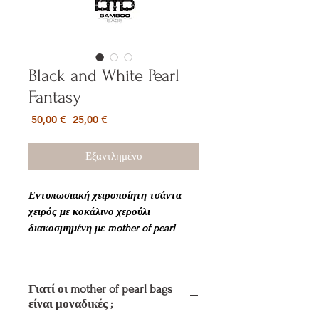
Black and White Pearl
Fantasy
Κανονική
Τιμή
 50,00 € 
25,00 €
τιμή
Έκπτωσης
Εξαντλημένο
Εντυπωσιακή χειροποίητη τσάντα
χειρός με κοκάλινο χερούλι
διακοσμημένη με mother of pearl
Κλείνει με μαγνητικό κούμπωμα,
διαθέτει εσωτερική επένδυση και
Γιατί οι mother of pearl bags
εσωτερική τσέπη με φερμουάρ.
είναι μοναδικές ;