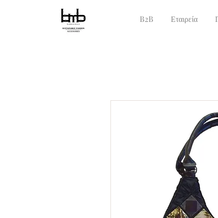
B2B
Εταιρεία