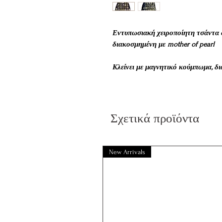
Εντυπωσιακή χειροποίητη τσάντα ώ
διακοσμημένη με mother of pearl
Κλείνει με μαγνητικό κούμπωμα, δ
τσέπη με φερμουάρ.
Διαστάσεις 33 cm x30(47)cm
Σχετικά προϊόντα
New Arrivals