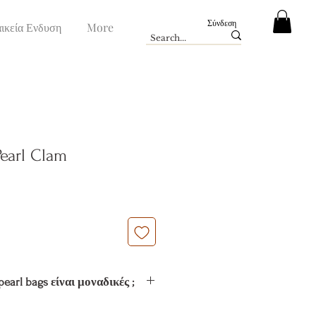
Σύνδεση
ικεία Ενδυση
More
Pearl Clam
ή
πτωσης
pearl bags είναι μοναδικές ;
ναι
φυσικό υλικό. Είναι η κοινή