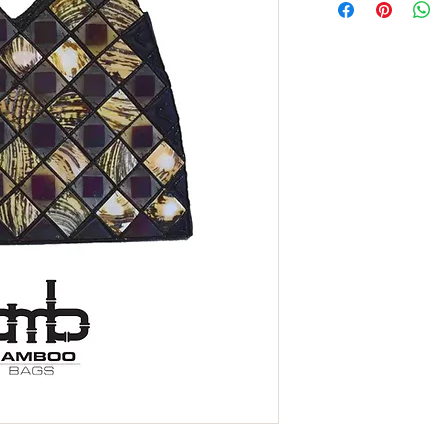
ονομασία για μια ιρι
ονομάζεται nacre= μά
εκκρίνονται από στρε
εναποτίθενται μέσα σ
προστατεύοντάς τα απ
Είναι ισχυρό, ανθεκτι
την εξωτερική επίστρ
Ο λόγος για τον οποί
πολύ πιο ακριβά από
στρείδια έχουν nacre
επένδυση του κελύφου
κάθε στρείδι ένα φυσι
Μπορούμε να πούμε ό
δώρο από τον ωκεανό 
πολλούς αιώνες ως δι
διακοσμήσει γυναικε
αντικείμενα
Το υλικό για την πα
χρησιμοποιείται για 
συλλογής
mother of p