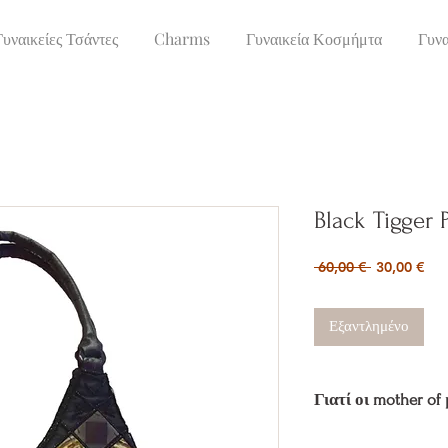
Γυναικείες Τσάντες
Charms
Γυναικεία Κοσμήμτα
Γυνα
Black Tigger 
Κανονική
Τιμ
 60,00 € 
30,00 €
τιμή
Έκ
Εξαντλημένο
Γιατί οι mother of 
Το
mother of pearl
εί