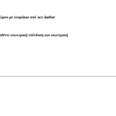
και οικολογικά βιώσ
Αφού καθαριστεί το 
εναπομένον εσωτερικό
μου με λουράκια από eco leather
διάφορα μικρά σχήματ
κεντηθεί στη συνέχει
Όλη η παραπάνω διαδι
τεχνίτες αποκλειστικ
ιαθέτει εσωτερική επένδυση και εσωτερική
τι χειροποίητο η κάθε
είναι μοναδική και 
τεχνίτη που την κατα
Αν σε αυτό συνυπολογ
φύση είναι εξαιρετικ
πανομοιότυπα φυσικά 
μία
mother of pearl b
και ξεχωριστή είναι η