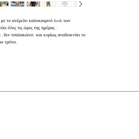
και κυρίως αναδεικνύ
με τέλειο τρόπο.
Για πιο τολμηρές και 
 με το ανέμελο καλοκαιρινό look των
να συνδυάσετε μια πλ
αγαπημένο σας top και
ει όλες τις ώρες της ημέρας .
χαλαρή βόλτα στο νησ
ό , δεν τσαλακώνει και κυρίως αναδεικνύει το
style ενώ για μια supe
ιο τρόπο.
εμφάνιση συνδυάστε 
ω από το μαγιό σας ή πάνω από το
αντίστοιχο πλεκτό cr
τα δροσερά καλοκαιρινά βράδια στο νησί
βλέμματα
tfit
 με μακριά μανίκια και εξωτερικές τσέπες