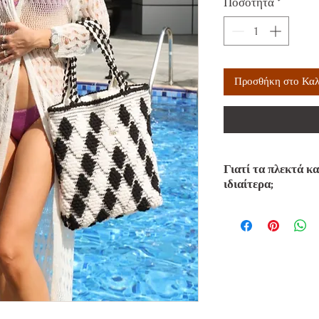
Ποσότητα
*
Προσθήκη στο Καλ
Γιατί τα πλεκτά κ
ιδιαίτερα;
Δεν γίνεται να φύγετ
χωρίς να έχετε μαζί 
κομμάτια του καλοκαι
cover ups ταιριάζουν
των διακοπών και σας
εξορμήσεις.
Είναι ελαφριά, απαλά