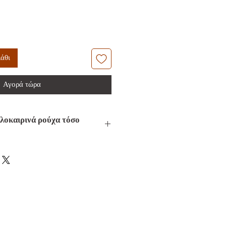
άθι
Αγορά τώρα
αλοκαιρινά ρούχα τόσο
ε για έναν καλοκαιρινό προορισμό
σας τα αγαπημένα must have
ριού .Τα πλεκτά καφτάνια και
 με το ανέμελο καλοκαιρινό look
 συνοδεύουν σε όλες σας τις
, άνετα, δροσερά , δεν τσαλακώνουν