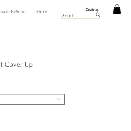
Σύνδεση
ικεία Ενδυση
More
et Cover Up
ή
πτωσης