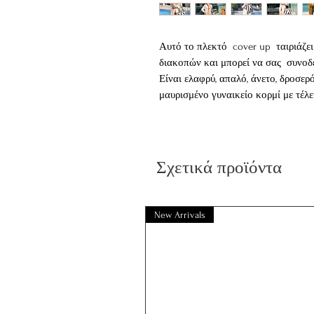
Αυτό το πλεκτό cover up ταιριάζει
διακοπών και μπορεί να σας συνοδεύ
Είναι ελαφρύ, απαλό, άνετο, δροσερ
μαυρισμένο γυναικείο κορμί με τέλε
Φορέστε το στην παραλία απλά πάν
αγαπημένα σας παντελόνια ή σορτς 
δμιουργώντας ένα ολοκληρωμένο ou
Σχετικά προϊόντα
Πλεκτό μακρύ ημιδιαφανές πανωφόρι
σε τρία υπέροχα χρώματα
Black
New Arrivals
White
Spectra Yellow
One Size
Μήκος 123 cm
Στήθος 105 cm