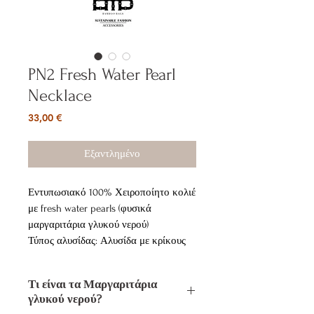
PN2 Fresh Water Pearl
Necklace
Τιμή
33,00 €
Εξαντλημένο
Εντυπωσιακό 100% Χειροποίητο κολιέ
με fresh water pearls (φυσικά
μαργαριτάρια γλυκού νερού)
Τύπος αλυσίδας: Αλυσίδα με κρίκους
Υλικό αλυσίδας: Ανοξείδωτο ατσάλι
Κύριο υλικό κοσμήματος: Κράμα
Τι είναι τα Μαργαριτάρια
χαλκού (Κράμα χαλκού)
γλυκού νερού?
Χρώμα επιμετάλλωσης: επίχρυσο