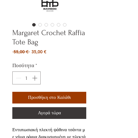
Margaret Crochet Raffia
Tote Bag
Κανονική
Τιμή
 55,00 € 
35,00 €
τιμή
Έκπτωσης
Ποσότητα
*
Προσθήκη στο Καλάθι
Αγορά τώρα
Εντυπωσιακή πλεκτή ψάθινα τσάντα μ
ε νήμα ράφια διακοσμημένη με πλεκτά