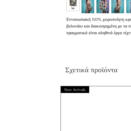
Εντυπωσιακή 100% χειροποίητη κρο
βελονάκι και διακοσμημένη με τα 
πραγματικά είναι αληθινά έργα τέχν
Διαθέτει εσωτερική βαμβακερή επέν
ώμο από οικολογικό δέρμα και κλεί
Είναι διαθέσιμη σε τρία χρώματα
Σχετικά προϊόντα
Black
Beige
Off White
New Arrivals
Διαστάσεις : 35x35 cm