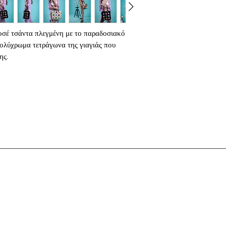
γενιά που έχει πληγεί
πανδημίας - δημιουργ
οικειότητας και μια 
σέ τσάντα πλεγμένη με το παραδοσιακό
ανακαλύπτεις κάτι ξαν
πολύχρωμα τετράγωνα της γιαγιάς που
Από την άλλη πλευρά 
ης.
και κροσέ μπορεί να 
ενάντια στη γρήγορη 
δυση, εσωτερική τσέπη, λουράκια για τον
εκτιμούμε τον χρόνο 
νει με φερμουάρ.
κάτι.
Τα κροσέ τετράγωνα τ
τέχνης.
Και επειδή η μόδα εί
τίποτα πιο ανατρεπτικ
τόσο παραδοσιακά οικ
της γιαγιάς - και να 
να το φοράτε περήφα