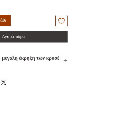
άθι
Αγορά τώρα
 μεγάλη έκρηξη των κροσέ
 τετράγωνα της γιαγιάς θα θυμίζουν
α του εβδομήντα .Τότε αυτά τα
αν για να φτιάξουν κουβέρτες -
είχε μια στον καναπέ της.
τετράγωνα της γιαγιάς επανήλθαν
τε σαν διακοσμητικά στοιχεία
ορέματα, καφτάνια, κιμονό,
και φούστες .
κή διάθεση ξεκίνησε από την
ο κοντά στους παππούδες μας - μια