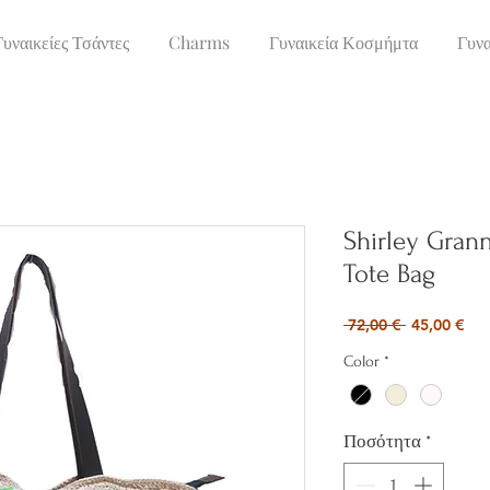
Γυναικείες Τσάντες
Charms
Γυναικεία Κοσμήμτα
Γυνα
Shirley Gran
Tote Bag
Κανονική
Τιμ
 72,00 € 
45,00 €
τιμή
Έκ
Color
*
Ποσότητα
*