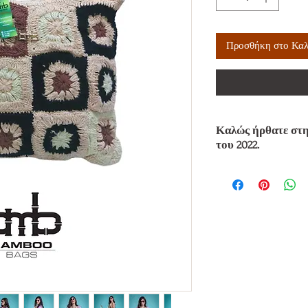
Προσθήκη στο Καλ
Καλώς ήρθατε στη
του 2022.
Σε κάποιους τα κροσέ
για πάντα τη δεκαετί
τετράγωνα συνδυάστηκ
ίσως η γιαγιά σας να 
Τώρα όμως τα κροσέ 
και είτε μόνα τους εί
βρίσκονται πάνω σε φ
σορτσάκια , μπλούζες 
Ίσως αυτή η νοσταλγι
ανάγκη να έρθουμε πι