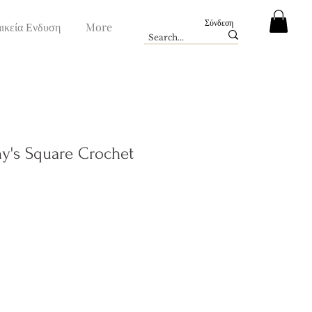
Σύνδεση
ικεία Ενδυση
More
ny's Square Crochet
ή
πτωσης