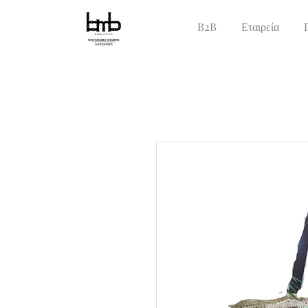
B2B
Εταιρεία