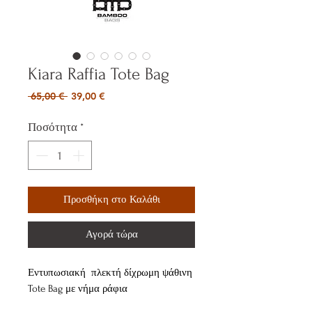
Kiara Raffia Tote Bag
Κανονική
Τιμή
 65,00 € 
39,00 €
τιμή
Έκπτωσης
Ποσότητα
*
Προσθήκη στο Καλάθι
Αγορά τώρα
Εντυπωσιακή πλεκτή δίχρωμη ψάθινη
Tote Bag με νήμα ράφια