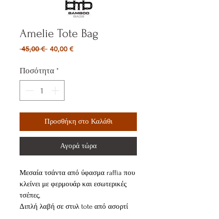
Amelie Tote Bag
Κανονική
Τιμή
 45,00 € 
40,00 €
τιμή
Έκπτωσης
Ποσότητα
*
Προσθήκη στο Καλάθι
Αγορά τώρα
Μεσαία τσάντα από ύφασμα raffia που
κλείνει με φερμουάρ και εσωτερικές
τσέπες,
Διπλή λαβή σε στυλ tote από ασορτί
οικολογικό δέρμα και ρυθμιζόμενο